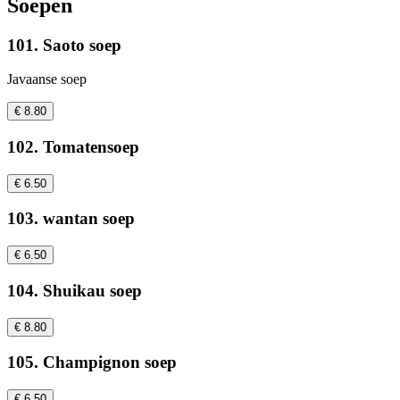
Soepen
101. Saoto soep
Javaanse soep
€ 8.80
102. Tomatensoep
€ 6.50
103. wantan soep
€ 6.50
104. Shuikau soep
€ 8.80
105. Champignon soep
€ 6.50