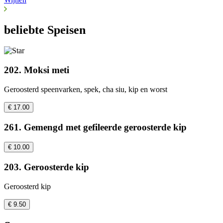
beliebte Speisen
202. Moksi meti
Geroosterd speenvarken, spek, cha siu, kip en worst
€ 17.00
261. Gemengd met gefileerde geroosterde kip
€ 10.00
203. Geroosterde kip
Geroosterd kip
€ 9.50