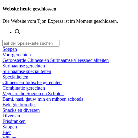
Website heute geschlossen
Die Website vom Tjon Express ist im Moment geschlossen.
Soepen
Voorgerechten
Geroosterde Chinese en Surinaamse vleesspecialiteiten
Surinaamse gerechten
Surinaamse specialiteiten
Specialiteiten
Chinees en Indische gerechten
Combinatie gerechten
Vegetariche Soepen en Schotels
Bami, nasi, tjauw min en mihoen schotels
Belegde broodjes
Snacks en diversen
Diversen
Frisdranken
Sappen
Bier
Wijnen