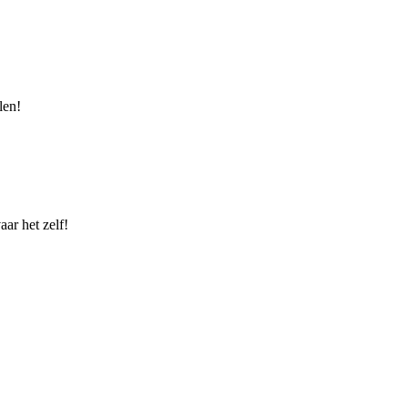
len!
ar het zelf!